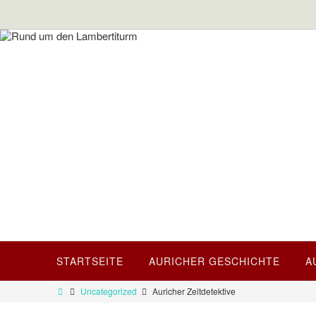
Rund um den Lamb
Die Internet-Seite über das historische Auric
STARTSEITE
AURICHER GESCHICHTE
A
Uncategorized
Auricher Zeitdetektive