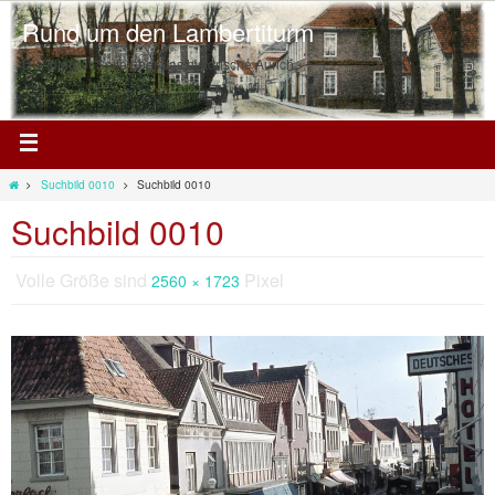
Rund um den Lambertiturm
Die Internet-Seite über das historische Aurich
Suchbild 0010
Suchbild 0010
Suchbild 0010
Volle Größe sind
Pixel
2560 × 1723