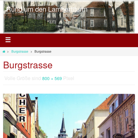
Rund um den Lambertiturm
Die Internet-Seite über das historische Aurich
Burgstrasse
Burgstrasse
Burgstrasse
Volle Größe sind
Pixel
800 × 569